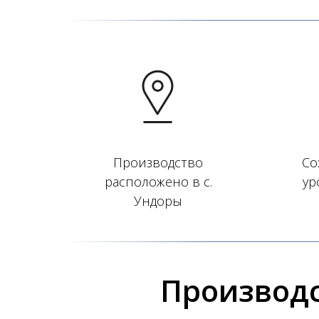
Производство
Со
расположено в с.
ур
Ундоры
Производс